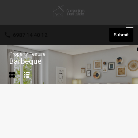
6987 14 40 12
Submit
Property Feature
Barbeque