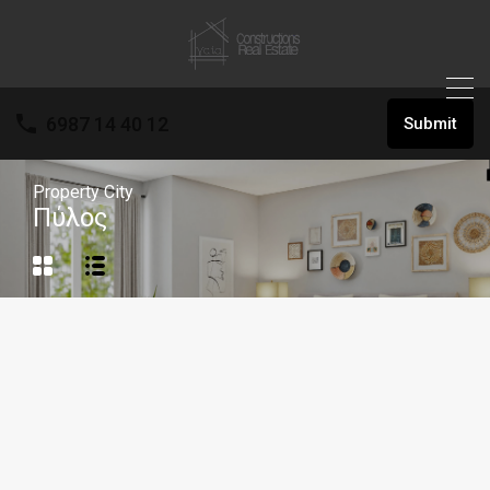
6987 14 40 12
Submit
Property City
Πύλος