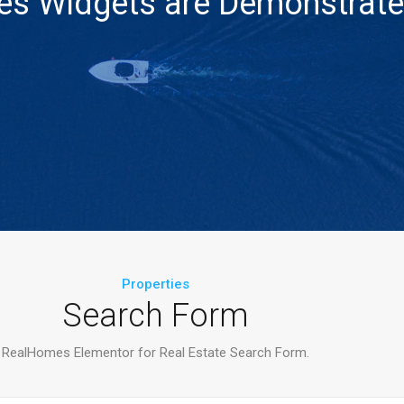
ies Widgets are Demonstrate
Properties
Search Form
RealHomes Elementor for Real Estate Search Form.