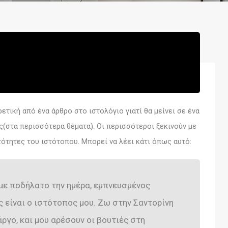
ρετική από ένα άρθρο στο ιστολόγιο γιατί θα μείνει σε ένα
ς(στα περισσότερα θέματα). Οι περισσότεροι ξεκινούν με
τότητες του ιστότοπου. Μπορεί να λέει κάτι όπως αυτό:
ς με ποδήλατο την ημέρα, εμπνευσμένος
 είναι ο ιστότοπος μου. Ζω στην Σαντορίνη
άργο, και μου αρέσουν οι βουτιές στη