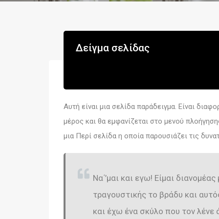
Δείγμα σελίδας
Αυτή είναι μια σελίδα παράδειγμα. Είναι διαφο
μέρος και θα εμφανίζεται στο μενού πλοήγηση
μια Περί σελίδα η οποία παρουσιάζει τις δυνα
Να΄’μαι και εγω! Είμαι διανομέα
τραγουστικής το βράδυ και αυτός
και έχω ένα σκύλο που τον λένε 