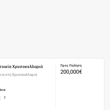
Προς Πώληση
τοικία Χρυσοκελλαριά
200,000€
ικία στη Χρυσοκελλαριά
νια
2