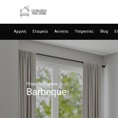
Αρχική
Εταιρεία
Ακίνητα
Υπηρεσίες
Blog
Ε
Property Feature
Barbeque