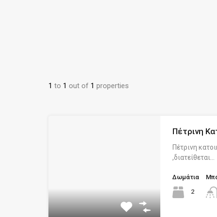
1
to
1
out of
1
properties
Πέτρινη Κα
Πέτρινη κατο
,διατείθεται…
Δωμάτια
Μπά
2